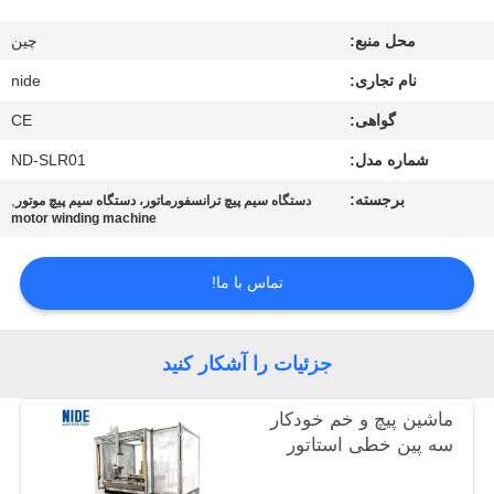
ما
محل منبع:
چین
تماس
نام تجاری:
nide
بگیرید
گواهی:
CE
اخبار
شماره مدل:
ND-SLR01
برجسته:
,
دستگاه سیم پیچ ترانسفورماتور، دستگاه سیم پیچ موتور
motor winding machine
درخواست
نقل قول
تماس با ما!
نقشه
جزئیات را آشکار کنید
سایت
ماشین پیچ و خم خودکار
PRIVACY
سه پین خطی استاتور
POLICY