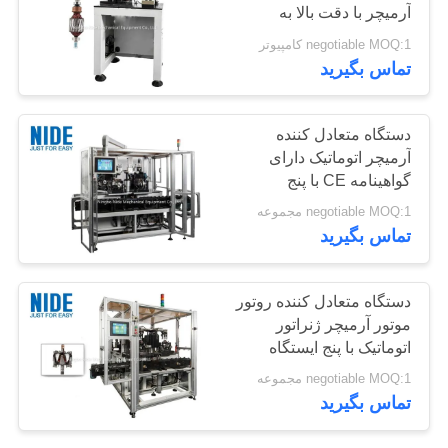
آرمیچر با دقت بالا به
صورت خودکار
negotiable MOQ:1 کامپیوتر
41
تماس بگیرید
خط تولید موتور
دستگاه متعادل کننده
آرمیچر اتوماتیک دارای
گواهینامه CE با پنج
ایستگاه کاری
negotiable MOQ:1 مجموعه
تماس بگیرید
38
دستگاه متعادل کننده روتور
ماشین سیم پیچ
موتور آرمیچر ژنراتور
اتوماتیک با پنج ایستگاه
سوزن
negotiable MOQ:1 مجموعه
تماس بگیرید