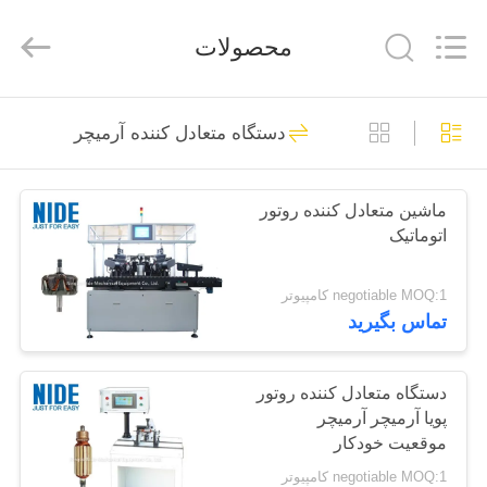
Ningbo
Nide
Tech
محصولات
Co.,
Ltd.
All
Rights
Reserved.
خانه
48
دستگاه متعادل کننده آرمیچر
ماشین سیم پیچ
محصولات
آرمیچر
ماشین متعادل کننده روتور
اتوماتیک
درباره
ما
negotiable MOQ:1 کامپیوتر
تماس بگیرید
82
کنترل
دستگاه سیم پیچ
کیفیت
دستگاه متعادل کننده روتور
پویا آرمیچر آرمیچر
استاتور
موقعیت خودکار
با
negotiable MOQ:1 کامپیوتر