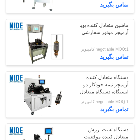
ما
تماس بگیرید
تماس
بگیرید
ماشین متعادل کننده پویا
49
آرمیچر موتور سفارشی
دستگاه سیم پیچ
اخبار
negotiable MOQ:1 کامپیوتر
اتوماتیک
تماس بگیرید
درخواست
نقل قول
دستگاه متعادل کننده
آرمیچر نیمه خودکار دو
ایستگاه، دستگاه متعادل
284
نقشه
کننده صنعتی روتور
negotiable MOQ:1 کامپیوتر
قطعات یدکی موتور
سایت
تماس بگیرید
برق
PRIVACY
دستگاه تست ارزش
POLICY
متعادل کننده موقعیت