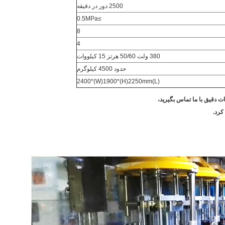
2500 دور در دقیقه
≥0.5MPa
8
4
380 ولت 50/60 هرتز 15 کیلووات
حدود 4500 کیلوگرم
(L)2400*(W)1900*(H)2250mm
 دقیق با ما تماس بگیرید،
کرد.