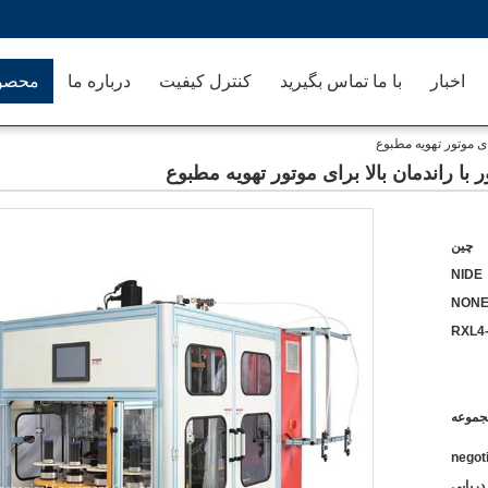
اخبار
با ما تماس بگیرید
کنترل کیفیت
درباره ما
محصو
چین
NIDE
NON
RXL4
negot
دریایی