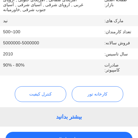
ما
بازار:
غربی , اروپای شرقی , آسیای شرقی , آسیای
جنوب شرقی ,خاورمیانه
تماس
مارک های:
نید
بگیرید
تعداد کارمندان:
100~500
فروش سالانه:
5000000-5000000
اخبار
سال تاسیس:
2010
درخواست
صادرات
80% - 90%
کامپیوتر:
نقل قول
نقشه
کارخانه تور
کنترل کیفیت
سایت
بیشتر بدانید
PRIVACY
POLICY