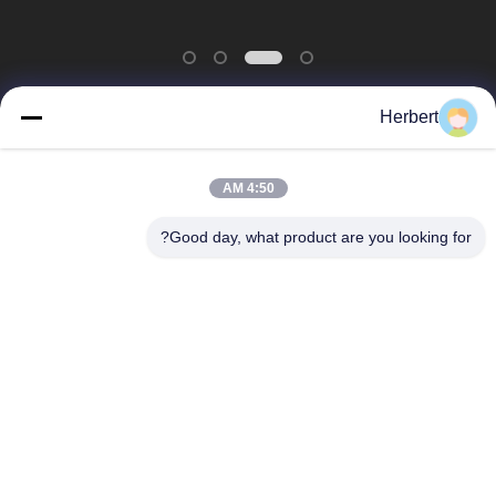
Herbert
دسته بندی های محبوب
همه
4:50 AM
دستگاه سیم پیچ
Good day, what product are you looking for?
ماشین سیم پیچ آرمیچر
استاتور
دستگاه سیم پیچ
قطعات یدکی موتور
اتوماتیک
برق
خط تولید موتور
ماشین سیم پیچ سوزن
دستگاه درج کاغذ
دستگاه درج کویل