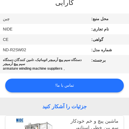
کارایی
ما
تماس
محل منبع:
چین
بگیرید
نام تجاری:
NIDE
گواهی:
CE
اخبار
شماره مدل:
ND-R2SW02
درخواست
برجسته:
دستگاه سیم پیچ آرمیچر اتوماتیک، تامین کنندگان دستگاه
سیم پیچ آرمیچر
,
نقل قول
armature winding machine suppliers
تماس با ما!
نقشه
سایت
جزئیات را آشکار کنید
PRIVACY
ماشین پیچ و خم خودکار
POLICY
سه پین خطی استاتور