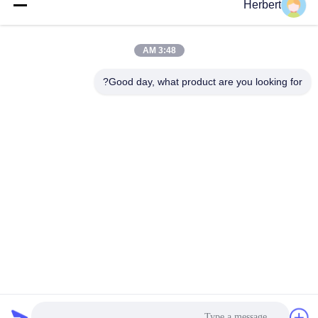
Herbert
دسته بندی های محبوب
همه
3:48 AM
دستگاه سیم پیچ
Good day, what product are you looking for?
ماشین سیم پیچ آرمیچر
استاتور
دستگاه سیم پیچ
قطعات یدکی موتور
اتوماتیک
برق
خط تولید موتور
ماشین سیم پیچ سوزن
دستگاه درج کاغذ
دستگاه درج کویل
اشتراک