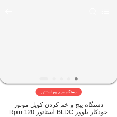
Ningbo
Nide
Tech
Co.,
Ltd.
All
Rights
Reserved.
خانه
محصولات
درباره
ما
کنترل
دستگاه سیم پیچ استاتور
کیفیت
دستگاه پیچ و خم کردن کویل موتور
با
خودکار بلوور BLDC استاتور 120 Rpm