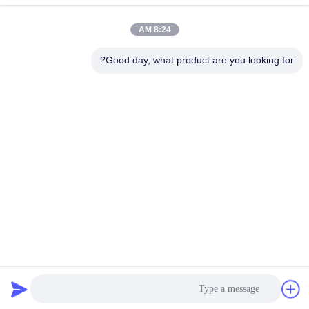
دسته بندی های محبوب
همه
8:24 AM
دستگاه سیم پیچ
Good day, what product are you looking for?
ماشین سیم پیچ آرمیچر
استاتور
دستگاه سیم پیچ
قطعات یدکی موتور
اتوماتیک
برق
خط تولید موتور
ماشین سیم پیچ سوزن
دستگاه درج کاغذ
دستگاه درج کویل
اشتراک