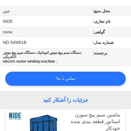
ما
محل منبع:
چین
تماس
نام تجاری:
NIDE
بگیرید
گواهی:
none
اخبار
شماره مدل:
ND-S4W01B
برجسته:
دستگاه سیم پیچ موتور اتوماتیک، دستگاه سیم پیچ موتور
الکتریکی
درخواست
,
electric motor winding machine
نقل قول
تماس با ما!
نقشه
سایت
جزئیات را آشکار کنید
ماشین سیم پیچ سوزن
PRIVACY
استاتور قطعه بندی شده
POLICY
خودکار